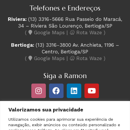
Telefones e Endereços
Riviera:
(13) 3316-5666 Rua Passeio do Maracá,
34 – Riviera São Lourenço, Bertioga/SP
(
Google Maps
|
Rota Waze
)
Bertioga:
(13) 3316-3800 Av. Anchieta, 1196 –
Centro, Bertioga/SP
(
Google Maps
|
Rota Waze
)
Siga a Ramon
Valorizamos sua privacidade
Utilizamos cookies para aprimorar sua experiência de
navegação, exibir anúncios ou conteúdo personalizado e
desenvolvido por: