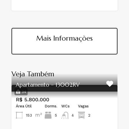
Mais Informações
Veja Também
Apartamento – 13002RV
34
R$ 5.800.000
Área Útil
Dorms.
WCs
Vagas
m²
153
5
4
2