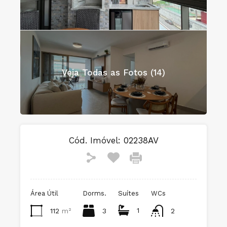
Veja Todas as Fotos (14)
Cód. Imóvel:
02238AV
Área Útil
Dorms.
Suítes
WCs
1
112
m²
3
2