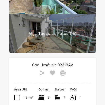
Veja Todas as Fotos (15)
Cód. Imóvel:
02319AV
Área Útil
Dorms.
Suítes
WCs
1
116
m²
3
1