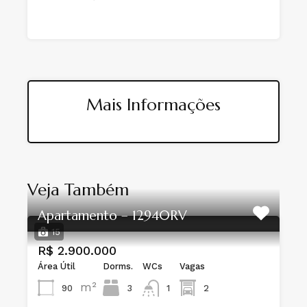
Mais Informações
Veja Também
Apartamento – 12940RV
15
R$ 2.900.000
Área Útil
Dorms.
WCs
Vagas
m²
90
3
1
2