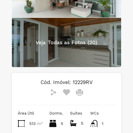
Veja Todas as Fotos (20)
Cód. Imóvel:
12229RV
Área Útil
Dorms.
Suítes
WCs
5
513
m²
5
1