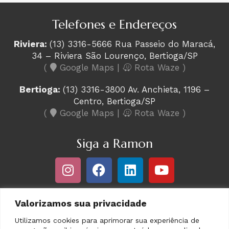
Telefones e Endereços
Riviera:
(13) 3316-5666 Rua Passeio do Maracá,
34 – Riviera São Lourenço, Bertioga/SP
(
Google Maps
|
Rota Waze
)
Bertioga:
(13) 3316-3800 Av. Anchieta, 1196 –
Centro, Bertioga/SP
(
Google Maps
|
Rota Waze
)
Siga a Ramon
Valorizamos sua privacidade
Utilizamos cookies para aprimorar sua experiência de