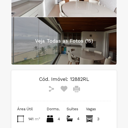
Veja Todas as Fotos (15)
Cód. Imóvel:
12882RL
Área Útil
Dorms.
Suítes
Vagas
4
141
m²
4
3