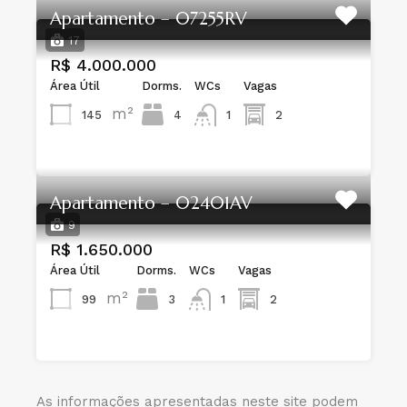
Apartamento – 07255RV
17
R$ 4.000.000
Área Útil
Dorms.
WCs
Vagas
m²
145
4
1
2
Apartamento – 02401AV
9
R$ 1.650.000
Área Útil
Dorms.
WCs
Vagas
m²
99
3
1
2
As informações apresentadas neste site podem