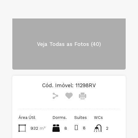
Veja Todas as Fotos (40)
Cód. Imóvel:
11298RV
Área Útil
Dorms.
Suítes
WCs
8
932
m²
8
2