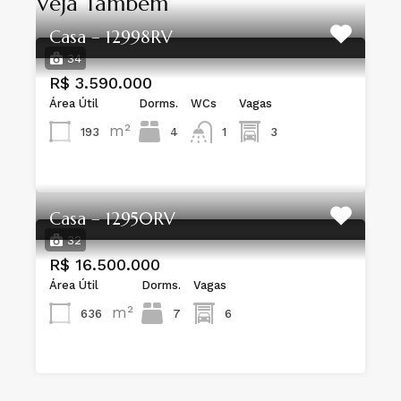
Veja Também
Casa – 12998RV
34
R$ 3.590.000
Área Útil
Dorms.
WCs
Vagas
m²
193
4
1
3
Casa – 12950RV
32
R$ 16.500.000
Área Útil
Dorms.
Vagas
m²
636
7
6