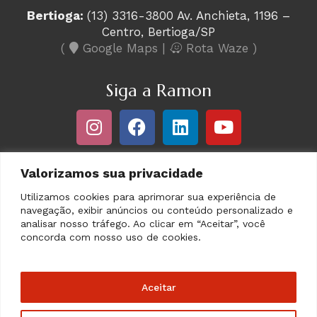
Bertioga:
(13) 3316-3800 Av. Anchieta, 1196 –
Centro, Bertioga/SP
(
Google Maps
|
Rota Waze
)
Siga a Ramon
Valorizamos sua privacidade
Utilizamos cookies para aprimorar sua experiência de
navegação, exibir anúncios ou conteúdo personalizado e
desenvolvido por:
analisar nosso tráfego. Ao clicar em “Aceitar”, você
concorda com nosso uso de cookies.
Aceitar