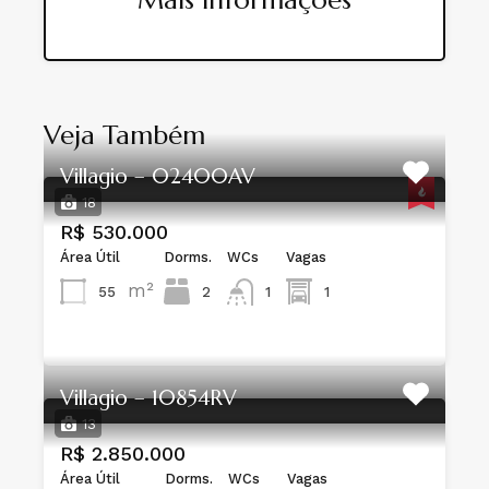
Veja Também
Villagio – 02400AV
18
R$ 530.000
Área Útil
Dorms.
WCs
Vagas
m²
55
2
1
1
Villagio – 10854RV
13
R$ 2.850.000
Área Útil
Dorms.
WCs
Vagas