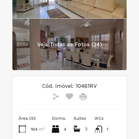
Veja Todas as Fotos (24)
Cód. Imóvel:
10461RV
Área Útil
Dorms.
Suítes
WCs
3
164
m²
4
1