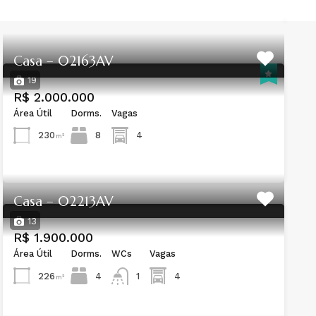
Casa – 02163AV
19
R$ 2.000.000
Área Útil
Dorms.
Vagas
230
8
4
m²
Casa – 02213AV
13
R$ 1.900.000
Área Útil
Dorms.
WCs
Vagas
226
4
4
1
m²