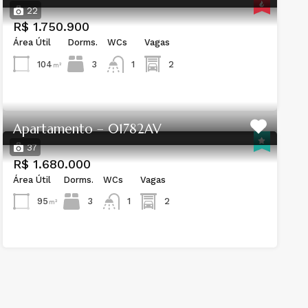
22
R$ 1.750.900
Área Útil
Dorms.
WCs
Vagas
104
3
2
1
m²
Apartamento – 01782AV
37
R$ 1.680.000
Área Útil
Dorms.
WCs
Vagas
95
3
2
1
m²