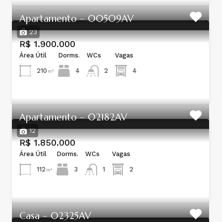
Apartamento – 00509AV
23
R$ 1.900.000
Área Útil
Dorms.
WCs
Vagas
210
4
4
2
m²
Apartamento – 02182AV
12
R$ 1.850.000
Área Útil
Dorms.
WCs
Vagas
112
3
2
1
m²
Casa – 02325AV