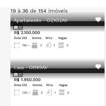
19
à
36
de
154
imóveis
Apartamento – 02302AV
12
R$ 2.100.000
Área Útil
Dorms.
WCs
Vagas
116
3
2
1
m²
Casa – 01989AV
17
R$ 1.950.000
Área Útil
Dorms.
WCs
Vagas
135
3
2
1
m²