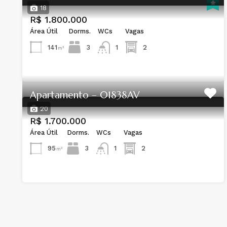
18
R$ 1.800.000
Área Útil
Dorms.
WCs
Vagas
141
3
2
1
m²
Apartamento – 01838AV
20
R$ 1.700.000
Área Útil
Dorms.
WCs
Vagas
95
3
2
1
m²