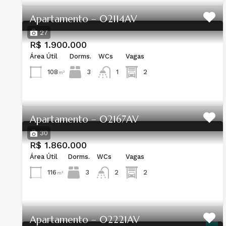
Apartamento – 02114AV
27
R$ 1.900.000
Área Útil
Dorms.
WCs
Vagas
108
3
2
1
m²
Apartamento – 02167AV
30
R$ 1.860.000
Área Útil
Dorms.
WCs
Vagas
116
3
2
2
m²
Apartamento – 02221AV