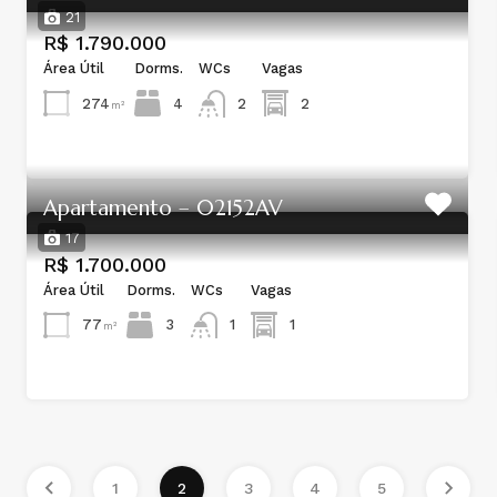
21
R$ 1.790.000
Área Útil
Dorms.
WCs
Vagas
274
4
2
2
m²
Apartamento – 02152AV
17
R$ 1.700.000
Área Útil
Dorms.
WCs
Vagas
77
3
1
1
m²
1
2
3
4
5