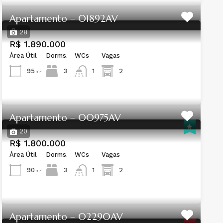
Apartamento – 01892AV
28
R$ 1.890.000
Área Útil
Dorms.
WCs
Vagas
95
3
2
1
m²
Apartamento – 00975AV
20
R$ 1.800.000
Área Útil
Dorms.
WCs
Vagas
90
3
2
1
m²
Apartamento – 02290AV