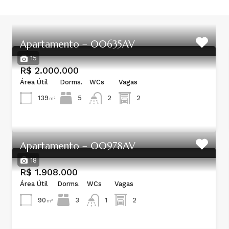
Apartamento – 00635AV
15
R$ 2.000.000
Área Útil
Dorms.
WCs
Vagas
139
5
2
2
m²
Apartamento – 00978AV
18
R$ 1.908.000
Área Útil
Dorms.
WCs
Vagas
90
3
2
1
m²